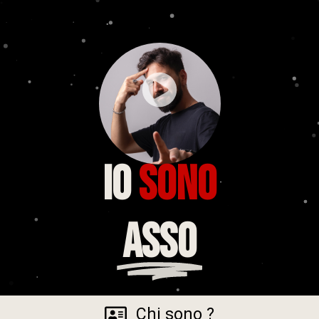
Io
Sono
Asso
Chi sono ?